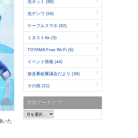
光ネット
(88)
光デンワ
(59)
ケーブルスマホ
(82)
ミタストAir
(3)
TOYAMA Free Wi-Fi
(5)
イベント情報
(44)
放送番組審議会だより
(38)
その他
(21)
月別アーカイブ
施いた