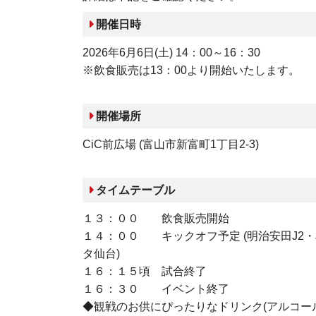
開催日時
2026年6月6日
(
土
) 14
：00
～16
：
30
※飲食販売は13：00より開始いたします。
開催場所
CiC前広場
(
富山市新富町
1
丁目
2-3)
タイムテーブル
１３：００ 飲食販売開始
１４：００ キックオフ予定
(明治安田J2
タ仙台
)
１６：１５頃 試合終了
１６：３０ イベント終了
◆観戦のお供にぴったりなドリンク(アルコー