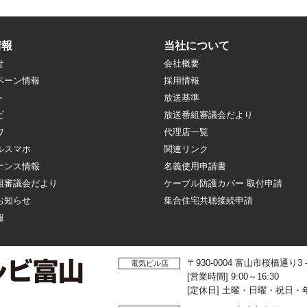
情報
当社について
せ
会社概要
ペーン情報
採用情報
ト
放送基準
ビ
放送番組審議会だより
ワ
代理店一覧
ルスマホ
関連リンク
ナンス情報
名義使用申請書
組審議会だより
ケーブル防護カバー 取付申請
お知らせ
集合住宅共聴接続申請
報
〒930-0004 富山市桜橋通り3
電気ビル店
[営業時間] 9:00～16:30
[定休日] 土曜・日曜・祝日・