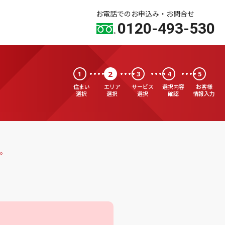
お電話でのお申込み・お問合せ
0120-493-530
2
1
3
4
5
住まい
エリア
サービス
選択内容
お客様
選択
選択
選択
確認
情報入力
。