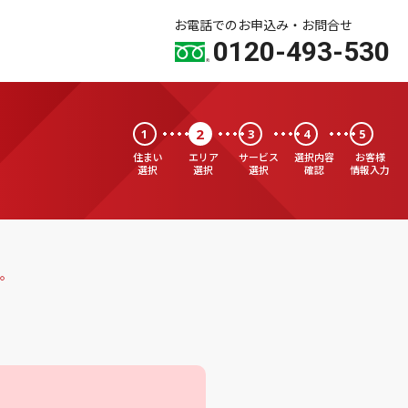
お電話でのお申込み・お問合せ
0120-493-530
2
1
3
4
5
住まい
エリア
サービス
選択内容
お客様
選択
選択
選択
確認
情報入力
。