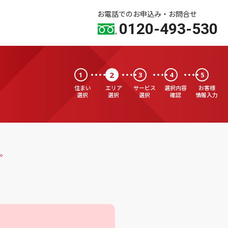
お電話でのお申込み・お問合せ
0120-493-530
2
1
3
4
5
住まい
エリア
サービス
選択内容
お客様
選択
選択
選択
確認
情報入力
。