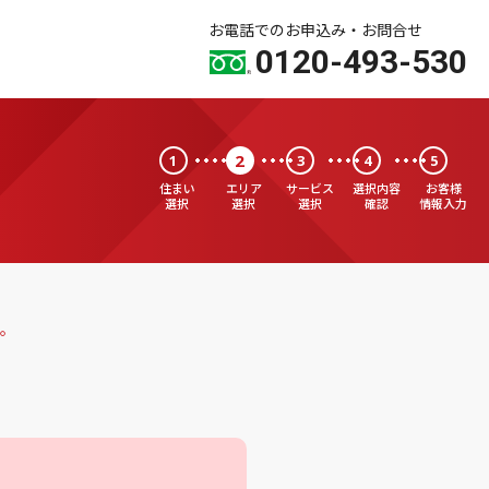
お電話でのお申込み・お問合せ
0120-493-530
2
1
3
4
5
住まい
エリア
サービス
選択内容
お客様
選択
選択
選択
確認
情報入力
。