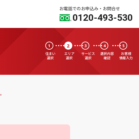
お電話でのお申込み・お問合せ
0120-493-530
2
1
3
4
5
住まい
エリア
サービス
選択内容
お客様
選択
選択
選択
確認
情報入力
。