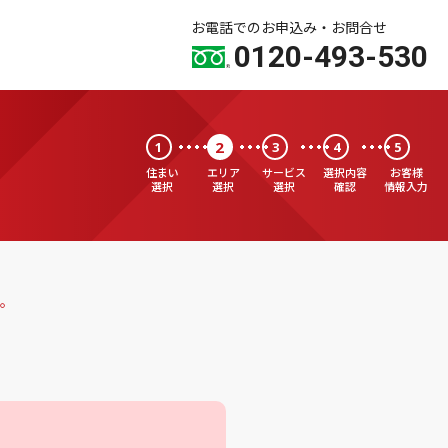
お電話でのお申込み・お問合せ
0120-493-530
2
1
3
4
5
住まい
エリア
サービス
選択内容
お客様
選択
選択
選択
確認
情報入力
。