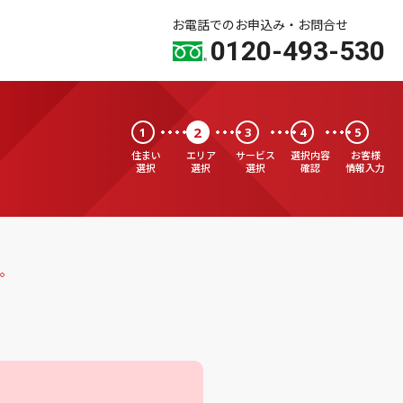
お電話でのお申込み・お問合せ
0120-493-530
2
1
3
4
5
住まい
エリア
サービス
選択内容
お客様
選択
選択
選択
確認
情報入力
。