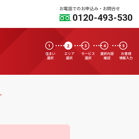
お電話でのお申込み・お問合せ
0120-493-530
2
1
3
4
5
住まい
エリア
サービス
選択内容
お客様
選択
選択
選択
確認
情報入力
。