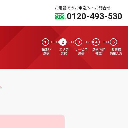
お電話でのお申込み・お問合せ
0120-493-530
2
1
3
4
5
住まい
エリア
サービス
選択内容
お客様
選択
選択
選択
確認
情報入力
。