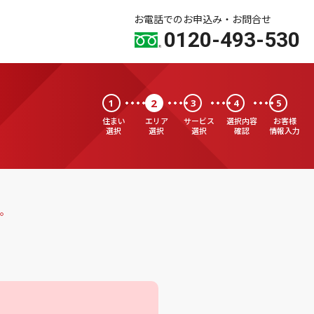
お電話でのお申込み・お問合せ
0120-493-530
2
1
3
4
5
住まい
エリア
サービス
選択内容
お客様
選択
選択
選択
確認
情報入力
。