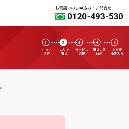
お電話でのお申込み・お問合せ
0120-493-530
2
1
3
4
5
住まい
エリア
サービス
選択内容
お客様
選択
選択
選択
確認
情報入力
。