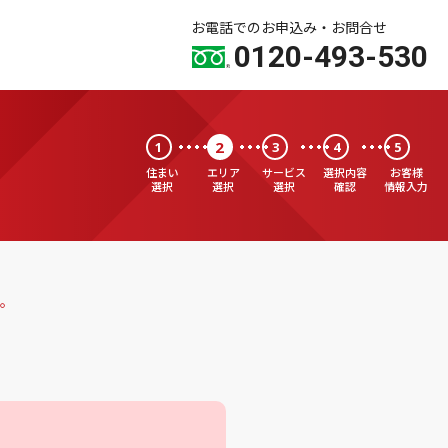
お電話でのお申込み・お問合せ
0120-493-530
2
1
3
4
5
住まい
エリア
サービス
選択内容
お客様
選択
選択
選択
確認
情報入力
。