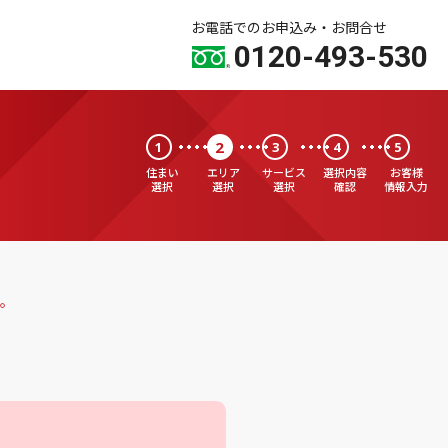
お電話でのお申込み・お問合せ
0120-493-530
2
1
3
4
5
住まい
エリア
サービス
選択内容
お客様
選択
選択
選択
確認
情報入力
。