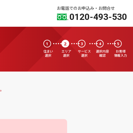
お電話でのお申込み・お問合せ
0120-493-530
2
1
3
4
5
住まい
エリア
サービス
選択内容
お客様
選択
選択
選択
確認
情報入力
。