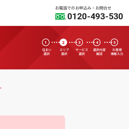
お電話でのお申込み・お問合せ
0120-493-530
2
1
3
4
5
住まい
エリア
サービス
選択内容
お客様
選択
選択
選択
確認
情報入力
。