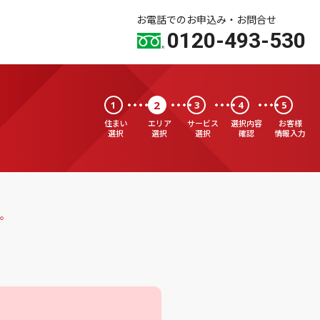
お電話でのお申込み・お問合せ
0120-493-530
2
1
3
4
5
住まい
エリア
サービス
選択内容
お客様
選択
選択
選択
確認
情報入力
。