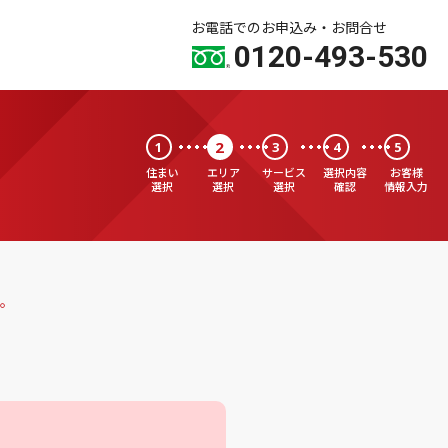
お電話でのお申込み・お問合せ
0120-493-530
2
1
3
4
5
住まい
エリア
サービス
選択内容
お客様
選択
選択
選択
確認
情報入力
。