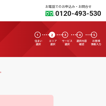
お電話でのお申込み・お問合せ
0120-493-530
2
1
3
4
5
住まい
エリア
サービス
選択内容
お客様
選択
選択
選択
確認
情報入力
。