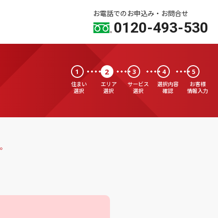
お電話でのお申込み・お問合せ
0120-493-530
2
1
3
4
5
住まい
エリア
サービス
選択内容
お客様
選択
選択
選択
確認
情報入力
。