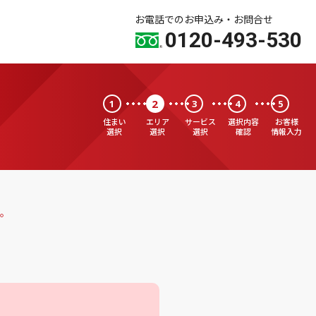
お電話でのお申込み・お問合せ
0120-493-530
2
1
3
4
5
住まい
エリア
サービス
選択内容
お客様
選択
選択
選択
確認
情報入力
。