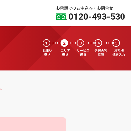
お電話でのお申込み・お問合せ
0120-493-530
2
1
3
4
5
住まい
エリア
サービス
選択内容
お客様
選択
選択
選択
確認
情報入力
。