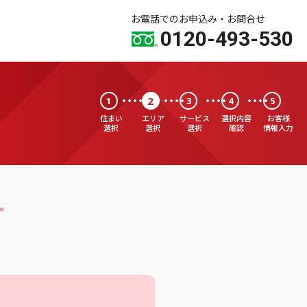
お電話でのお申込み・お問合せ
0120-493-530
2
1
3
4
5
住まい
エリア
サービス
選択内容
お客様
選択
選択
選択
確認
情報入力
。