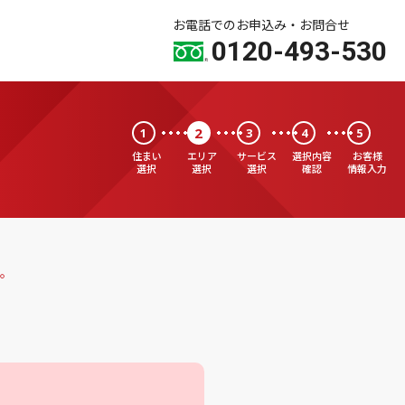
お電話でのお申込み・お問合せ
0120-493-530
2
1
3
4
5
住まい
エリア
サービス
選択内容
お客様
選択
選択
選択
確認
情報入力
。