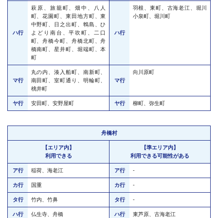
萩原、旅籠町、畑中、八人
羽根、東町、古海老江、堀川
町、花園町、東田地方町、東
小泉町、堀川町
中野町、日之出町、鵯島、ひ
ハ行
よどり南台、平吹町、二口
ハ行
町、舟橋今町、舟橋北町、舟
橋南町、星井町、堀端町、本
町
丸の内、湊入船町、南新町、
向川原町
マ行
南田町、室町通り、明輪町、
マ行
桃井町
ヤ行
安田町、安野屋町
ヤ行
柳町、弥生町
舟橋村
【エリア内】
【準エリア内】
利用できる
利用できる可能性がある
ア行
稲荷、海老江
ア行
-
カ行
国重
カ行
-
タ行
竹内、竹鼻
タ行
-
ハ行
仏生寺、舟橋
ハ行
東芦原、古海老江