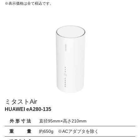
※表示価格は全て税込です。
ミタストAir
HUAWEI eA280-135
外 形 寸 法
直径95mm×高さ210mm
重 量
約650g ※ACアダプタを除く