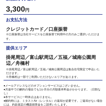
3,300
円
お支払方法
クレジットカード／口座振替
※口座振替は当社サービスを口座振替で利用中の方のみご選択いただけま
す。
提供エリア
掛尾周辺／富山駅周辺／五福／城南公園周
辺／舟橋村
※掛尾周辺／富山駅周辺／五福／城南公園周辺は集合住宅限定で申込いた
だけます。
※舟橋村は一部でご利用いただけないエリアがあります。
●メールアドレスなどのオプションサービスはございません。
●月途中での解約の場合でも1か月分の月額基本料金がかかります。（日割な
し）
●本サービスに一時休止はありません。
●解約時には、ミタストAir（レンタル）の返却が必要です。ご返却がない場合
には、約款規定の機器損害金をご請求いたします。