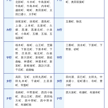
北部町、今木町、牛島新町、
町、奥田双葉町
牛島町、牛島本町、内幸町、
越前町、蛯町、奥田新町、太
田口通り、大手町
掛尾栄町、掛尾町、鹿島町、
五番町、駒見
上袋、上本町、北新町、久
カ行
郷、黒瀬、黒瀬北町、小泉
カ行
町、小島町、五艘、五福、五
福新町
桜木町、桜町、山王町、芝園
三番町、清水町、下新町、下
町、下新北町、下新本町、下
野新、砂町
野、庄高田、城北町、白銀
サ行
町、新川原町、新桜町、新総
サ行
曲輪、神通町、神通本町、新
富町、新根塚町、諏訪川原、
千石町、総曲輪
高田、宝町、太郎丸西町、太
田刈屋、辰巳町、太郎丸、中
タ行
郎丸本町、千歳町、土居原
タ行
央通り、堤町通り、寺町、豊
町、常盤町
川町
長柄町、中野新町、西四十物
西大泉町、布瀬町、布瀬本町
町、西山王町、西町、西田地
ナ行
ナ行
方町、西中野町、西中野本
町、布瀬町南