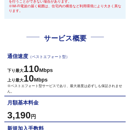
を行うことができない場合があります。
※Wi-Fi電波の届く範囲は、住宅内の構造など利用環境により大きく異な
ります。
サービス概要
通信速度
（ベストエフォート型）
110
Mbps
下り最大
10
Mbps
上り最大
※ベストエフォート型サービスであり、最大速度は必ずしも保証されませ
ん。
月額基本料金
3,190
円
新規加入手数料