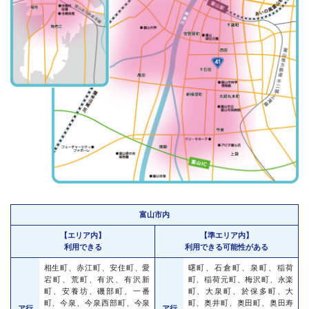
富山市内
【エリア内】
【準エリア内】
利用できる
利用できる可能性がある
相生町、赤江町、安住町、愛
曙町、石倉町、泉町、稲荷
宕町、荒町、有沢、有沢新
町、稲荷元町、梅沢町、永楽
町、安養坊、磯部町、一番
町、大泉町、於保多町、大
町、今泉、今泉西部町、今泉
町、奥井町、奥田町、奥田寿
ア行
ア行