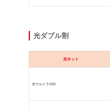
光ダブル割
光ネット
光ウルトラ10G