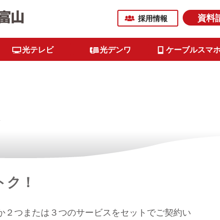
資料
採用情報
光テレビ
光デンワ
ケーブルスマ
トク！
か２つまたは３つのサービスをセットでご契約い