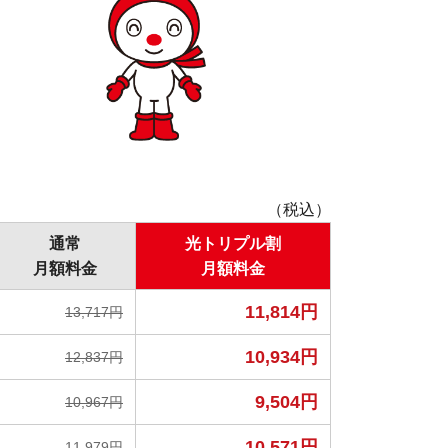
（税込）
通常
光トリプル割
月額料金
月額料金
11,814円
13,717円
10,934円
12,837円
9,504円
10,967円
10,571円
11,979円