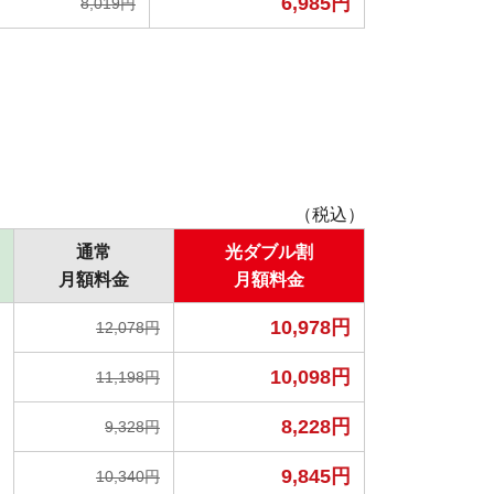
6,985円
8,019円
（税込）
通常
光ダブル割
月額料金
月額料金
10,978円
12,078円
10,098円
11,198円
8,228円
9,328円
9,845円
10,340円