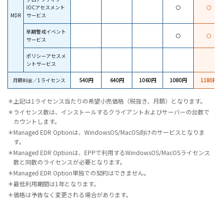
IOCアセスメント
〇
〇
MDR
サービス
早期警戒イベント
〇
〇
サービス
ポリシーアセスメ
ントサービス
月額料金／1ライセンス
540円
640円
1060円
1080円
1180円
＊上記は1ライセンス当たりの希望小売価格（税抜き、月額）となります。
＊ライセンス数は、インストールするクライアントおよびサーバーの台数で
カウントします。
＊Managed EDR Optionは、WindowsOS/MacOS向けのサービスとなりま
す。
＊Managed EDR Optionは、EPPで利用するWindowsOS/MacOSライセンス
数と同数のライセンスが必要となります。
＊Managed EDR Option単独での契約はできません。
＊最低利用期間は1年となります。
＊価格は予告なく変更される場合があります。