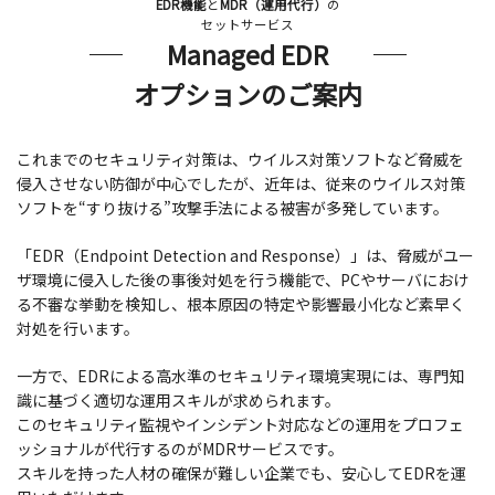
EDR機能
と
MDR（運用代行）
の
セットサービス
Managed EDR
オプションのご案内
これまでのセキュリティ対策は、ウイルス対策ソフトなど脅威を
侵入させない防御が中心でしたが、
近年は、従来のウイルス対策
ソフトを“すり抜ける”攻撃手法による被害が多発しています。
「EDR（Endpoint Detection and Response）」は、脅威がユー
ザ環境に侵入した後の事後対処を行う機能で、PCやサーバにおけ
る不審な挙動を検知し、根本原因の特定や影響最小化など素早く
対処を行います。
一方で、EDRによる高水準のセキュリティ環境実現には、専門知
識に基づく適切な運用スキルが求められます。
このセキュリティ監視やインシデント対応などの運用をプロフェ
ッショナルが代行するのがMDRサービスです。
スキルを持った人材の確保が難しい企業でも、安心してEDRを運