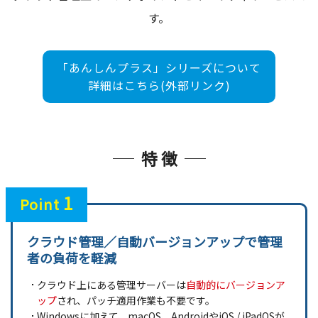
す。
「あんしんプラス」シリーズについて
詳細はこちら(外部リンク)
特 徴
1
Point
クラウド管理／自動バージョンアップで管理
者の負荷を軽減
クラウド上にある管理サーバーは
自動的にバージョンア
ップ
され、パッチ適用作業も不要です。
Windowsに加えて、macOS、AndroidやiOS / iPadOSが