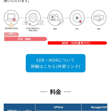
用いただけます。
EDR・MDRについて
詳細はこちら(外部リンク)
料金
EPPのみ
Managed-EDR Op
VBBSSあんしんプラス