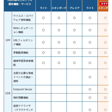
おすすめ
提供機能・サービス
スタンダー
ライト
スタンダード
プレミア
ライト
ウイルス・スパイ
〇
〇
〇
〇
〇
ウェア検知機能
Webレピュテーシ
〇
〇
〇
〇
〇
ョン機能
EPP
URLフィルタリン
〇
〇
〇
〇
〇
グ機能
挙動監視機能
〇
〇
〇
〇
〇
機械学習型検索機
〇
〇
〇
〇
〇
能
注意が必要な脅威
イベントの抽出・
〇
〇
通知
Endpoint Sensor
〇
〇
EDR
端末隔離機能
〇
〇
仮想アナライザ
（クラウドサンド
〇
〇