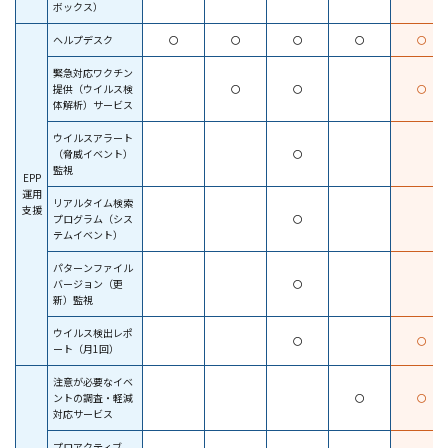
ボックス）
ヘルプデスク
〇
〇
〇
〇
〇
緊急対応ワクチン
提供（ウイルス検
〇
〇
〇
体解析）サービス
ウイルスアラート
（脅威イベント）
〇
監視
EPP
運用
リアルタイム検索
支援
プログラム（シス
〇
テムイベント）
パターンファイル
バージョン（更
〇
新）監視
ウイルス検出レポ
〇
〇
ート（月1回）
注意が必要なイベ
ントの調査・軽減
〇
〇
対応サービス
プロアクティブ