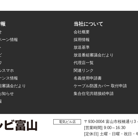
情報
当社について
せ
会社概要
ペーン情報
採用情報
ト
放送基準
ビ
放送番組審議会だより
ワ
代理店一覧
ルスマホ
関連リンク
ナンス情報
名義使用申請書
組審議会だより
ケーブル防護カバー 取付申請
お知らせ
集合住宅共聴接続申請
報
〒930-0004 富山市桜橋通り3
電気ビル店
[営業時間] 9:00～16:30
[定休日] 土曜・日曜・祝日・