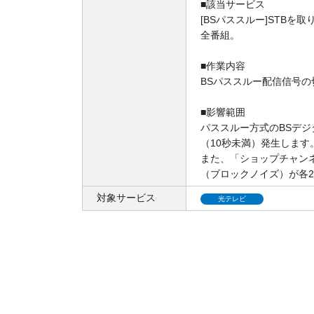
■該当サービス
[BSパススルー]STBを
全番組。
■作業内容
BSパススルー配信信号
■影響範囲
パススルー方式のBSデジ
（10秒未満）発生します
また、「ショップチャンネル
（ブロックノイズ）が各
対象サービス
光テレビ