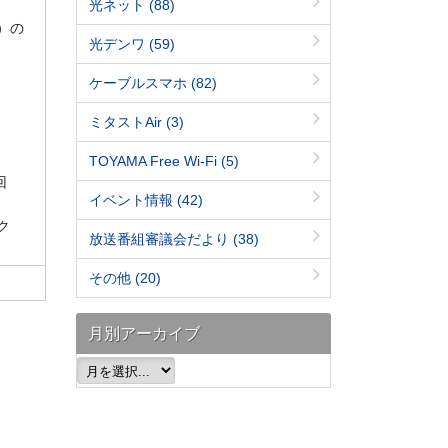
光ネット
(88)
K）の
光デンワ
(59)
ケーブルスマホ
(82)
ミタストAir
(3)
TOYAMA Free Wi-Fi
(5)
回
イベント情報
(42)
ク
放送番組審議会だより
(38)
その他
(20)
月別アーカイブ