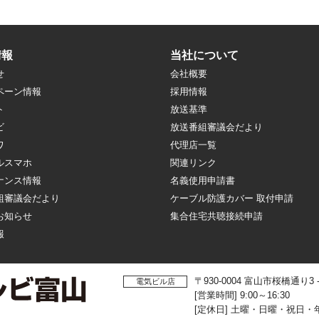
情報
当社について
せ
会社概要
ペーン情報
採用情報
ト
放送基準
ビ
放送番組審議会だより
ワ
代理店一覧
ルスマホ
関連リンク
ナンス情報
名義使用申請書
組審議会だより
ケーブル防護カバー 取付申請
お知らせ
集合住宅共聴接続申請
報
〒930-0004 富山市桜橋通り3
電気ビル店
[営業時間] 9:00～16:30
[定休日] 土曜・日曜・祝日・