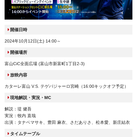
開催日時
2024年10月12日(土) 14:00～
開催場所
富山CiC全面広場 (富山市新富町1丁目2-3)
放映内容
カターレ富山 V.
S.
テゲバジャーロ宮崎（16:00キックオフ予定）
現地解説・実況・MC
解説：堤 健吾
実況：牧内 直哉
出演：タナベマサキ、豊田 麻衣、さだありさ、松本愛、新庄結衣
タイムテーブル