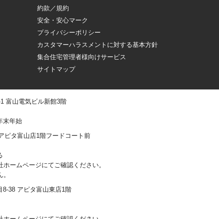
約款／規約
安全・安心マーク
プライバシーポリシー
カスタマーハラスメントに対する基本方針
集合住宅管理者様向けサービス
サイトマップ
 -1 富山電気ビル新館3階
年末年始
0-1 アピタ富山店1階フードコート前
る
社ホームページにてご確認ください。
ん。
丁目8-38 アピタ富山東店1階
社ホームページにてご確認ください。