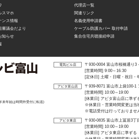
ワ
代理店一覧
ルスマホ
関連リンク
ナンス情報
名義使用申請書
組審議会だより
ケーブル防護カバー 取付申請
お知らせ
集合住宅共聴接続申請
報
〒930-0004 富山市桜橋通り3
電気ビル店
[営業時間] 9:00～16:30
[定休日] 土曜・日曜・祝日・
〒939-8071 富山市上袋10
アピタ富山店
[営業時間] 10:00～19:00
[休業日] アピタ富山店に準ず
年末年始は時間外受付に転送)
※休業日・営業時間変更は当
※電話受付は行っておりませ
〒930-0835 富山市上冨居3
アピタ東店
[営業時間] 10:00～19:00
[休業日] アピタ東店に準ずる
※休業日・営業時間変更は当