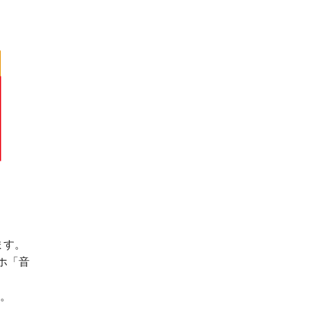
ます。
ホ「音
す。