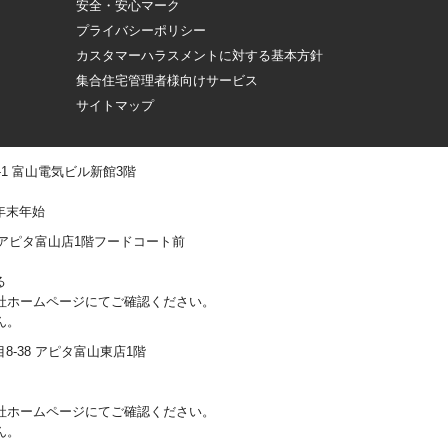
安全・安心マーク
プライバシーポリシー
カスタマーハラスメントに対する基本方針
集合住宅管理者様向けサービス
サイトマップ
 -1 富山電気ビル新館3階
年末年始
0-1 アピタ富山店1階フードコート前
る
社ホームページにてご確認ください。
ん。
丁目8-38 アピタ富山東店1階
社ホームページにてご確認ください。
ん。