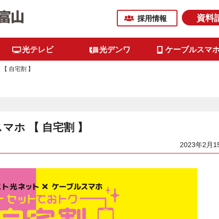
資料
採用情報
光テレビ
光デンワ
ケーブルスマ
【 自宅割 】
マホ 【 自宅割 】
2023年2月1