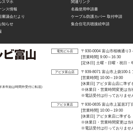
ルスマホ
関連リンク
ナンス情報
名義使用申請書
組審議会だより
ケーブル防護カバー 取付申請
お知らせ
集合住宅共聴接続申請
報
〒930-0004 富山市桜橋通り3
電気ビル店
[営業時間] 9:00～16:30
[定休日] 土曜・日曜・祝日・
〒939-8071 富山市上袋10
アピタ富山店
[営業時間] 10:00～19:00
[休業日] アピタ富山店に準ず
年末年始は時間外受付に転送)
※休業日・営業時間変更は当
※電話受付は行っておりませ
〒930-0835 富山市上冨居3
アピタ東店
[営業時間] 10:00～19:00
[休業日] アピタ東店に準ずる
※休業日・営業時間変更は当
※電話受付は行っておりませ