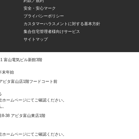
約款／規約
安全・安心マーク
プライバシーポリシー
カスタマーハラスメントに対する基本方針
集合住宅管理者様向けサービス
サイトマップ
 -1 富山電気ビル新館3階
年末年始
0-1 アピタ富山店1階フードコート前
る
社ホームページにてご確認ください。
ん。
丁目8-38 アピタ富山東店1階
社ホームページにてご確認ください。