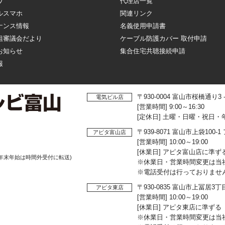
ワ
代理店一覧
ルスマホ
関連リンク
ナンス情報
名義使用申請書
組審議会だより
ケーブル防護カバー 取付申請
お知らせ
集合住宅共聴接続申請
報
〒930-0004 富山市桜橋通り3
電気ビル店
[営業時間] 9:00～16:30
[定休日] 土曜・日曜・祝日・
〒939-8071 富山市上袋10
アピタ富山店
[営業時間] 10:00～19:00
[休業日] アピタ富山店に準ず
年末年始は時間外受付に転送)
※休業日・営業時間変更は当
※電話受付は行っておりませ
〒930-0835 富山市上冨居3
アピタ東店
[営業時間] 10:00～19:00
[休業日] アピタ東店に準ずる
※休業日・営業時間変更は当