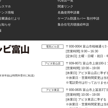
ワ
代理店一覧
ルスマホ
関連リンク
ナンス情報
名義使用申請書
組審議会だより
ケーブル防護カバー 取付申請
お知らせ
集合住宅共聴接続申請
報
〒930-0004 富山市桜橋通り3
電気ビル店
[営業時間] 9:00～16:30
[定休日] 土曜・日曜・祝日・
〒939-8071 富山市上袋10
アピタ富山店
[営業時間] 10:00～19:00
[休業日] アピタ富山店に準ず
年末年始は時間外受付に転送)
※休業日・営業時間変更は当
※電話受付は行っておりませ
〒930-0835 富山市上冨居3
アピタ東店
[営業時間] 10:00～19:00
[休業日] アピタ東店に準ずる
※休業日・営業時間変更は当