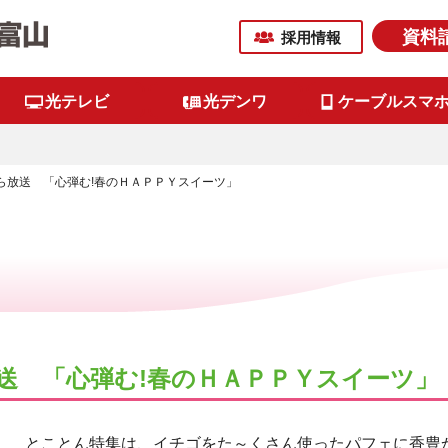
資料
採用情報
光テレビ
光デンワ
ケーブルスマ
)から放送 「心弾む!春のＨＡＰＰＹスイーツ」
ら放送 「心弾む!春のＨＡＰＰＹスイーツ」
とことん特集は、イチゴをた～くさん使ったパフェに香豊