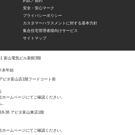
約款／規約
安全・安心マーク
プライバシーポリシー
カスタマーハラスメントに対する基本方針
集合住宅管理者様向けサービス
サイトマップ
 -1 富山電気ビル新館3階
年末年始
0-1 アピタ富山店1階フードコート前
る
社ホームページにてご確認ください。
ん。
丁目8-38 アピタ富山東店1階
社ホームページにてご確認ください。