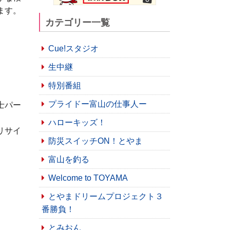
ます。
カテゴリー一覧
Cue!スタジオ
生中継
特別番組
プライドー富山の仕事人ー
士パー
ハローキッズ！
リサイ
防災スイッチON！とやま
富山を釣る
Welcome to TOYAMA
とやまドリームプロジェクト３
番勝負！
とみおん