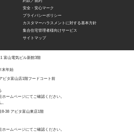
約款／規約
安全・安心マーク
プライバシーポリシー
カスタマーハラスメントに対する基本方針
集合住宅管理者様向けサービス
サイトマップ
 -1 富山電気ビル新館3階
年末年始
0-1 アピタ富山店1階フードコート前
る
社ホームページにてご確認ください。
ん。
丁目8-38 アピタ富山東店1階
社ホームページにてご確認ください。