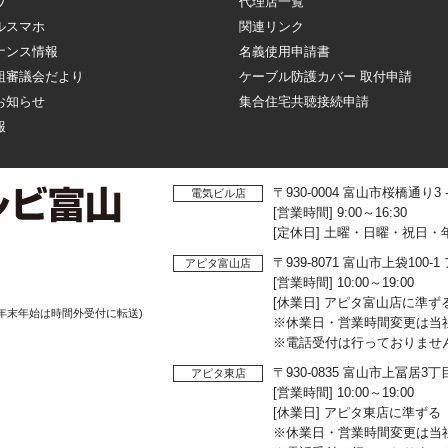
ワ
代理店一覧
ルスマホ
関連リンク
ナンス情報
名義使用申請書
組審議会だより
ケーブル防護カバー 取付申請
お知らせ
集合住宅共聴接続申請
報
〒930-0004 富山市桜橋通り3
電気ビル店
[営業時間] 9:00～16:30
[定休日] 土曜・日曜・祝日・
〒939-8071 富山市上袋10
アピタ富山店
[営業時間] 10:00～19:00
[休業日] アピタ富山店に準ず
年末年始は時間外受付に転送)
※休業日・営業時間変更は当
※電話受付は行っておりませ
〒930-0835 富山市上冨居3
アピタ東店
[営業時間] 10:00～19:00
[休業日] アピタ東店に準ずる
※休業日・営業時間変更は当