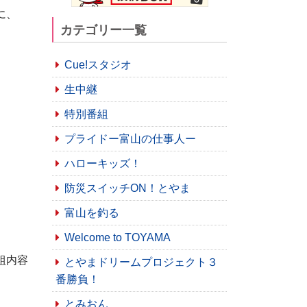
に、
カテゴリー一覧
Cue!スタジオ
生中継
特別番組
プライドー富山の仕事人ー
ハローキッズ！
防災スイッチON！とやま
富山を釣る
Welcome to TOYAMA
組内容
とやまドリームプロジェクト３
番勝負！
とみおん