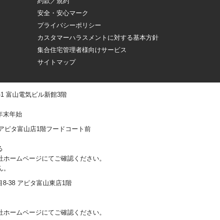
約款／規約
安全・安心マーク
プライバシーポリシー
カスタマーハラスメントに対する基本方針
集合住宅管理者様向けサービス
サイトマップ
 -1 富山電気ビル新館3階
年末年始
0-1 アピタ富山店1階フードコート前
る
社ホームページにてご確認ください。
ん。
丁目8-38 アピタ富山東店1階
社ホームページにてご確認ください。