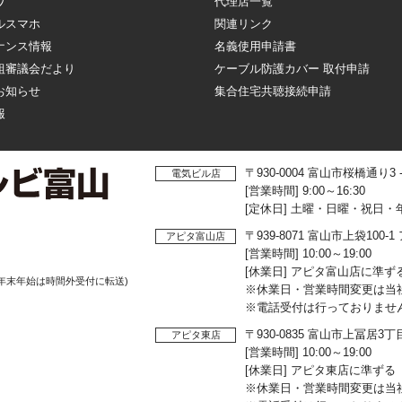
ワ
代理店一覧
ルスマホ
関連リンク
ナンス情報
名義使用申請書
組審議会だより
ケーブル防護カバー 取付申請
お知らせ
集合住宅共聴接続申請
報
〒930-0004 富山市桜橋通り3
電気ビル店
[営業時間] 9:00～16:30
[定休日] 土曜・日曜・祝日・
〒939-8071 富山市上袋10
アピタ富山店
[営業時間] 10:00～19:00
[休業日] アピタ富山店に準ず
年末年始は時間外受付に転送)
※休業日・営業時間変更は当
※電話受付は行っておりませ
〒930-0835 富山市上冨居3
アピタ東店
[営業時間] 10:00～19:00
[休業日] アピタ東店に準ずる
※休業日・営業時間変更は当