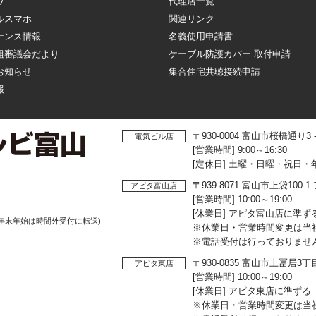
ワ
代理店一覧
ルスマホ
関連リンク
ナンス情報
名義使用申請書
組審議会だより
ケーブル防護カバー 取付申請
お知らせ
集合住宅共聴接続申請
報
〒930-0004 富山市桜橋通り3
電気ビル店
[営業時間] 9:00～16:30
[定休日] 土曜・日曜・祝日・
〒939-8071 富山市上袋10
アピタ富山店
[営業時間] 10:00～19:00
[休業日] アピタ富山店に準ず
年末年始は時間外受付に転送)
※休業日・営業時間変更は当
※電話受付は行っておりませ
〒930-0835 富山市上冨居3
アピタ東店
[営業時間] 10:00～19:00
[休業日] アピタ東店に準ずる
※休業日・営業時間変更は当