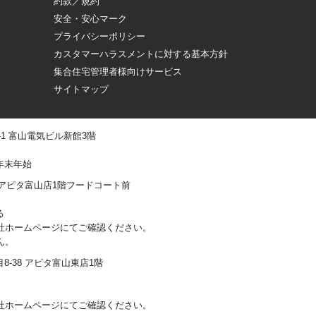
約款／規約
安全・安心マーク
プライバシーポリシー
カスタマーハラスメントに対する基本方針
集合住宅管理者様向けサービス
サイトマップ
 -1 富山電気ビル新館3階
年末年始
0-1 アピタ富山店1階フードコート前
る
社ホームページにてご確認ください。
ん。
丁目8-38 アピタ富山東店1階
社ホームページにてご確認ください。