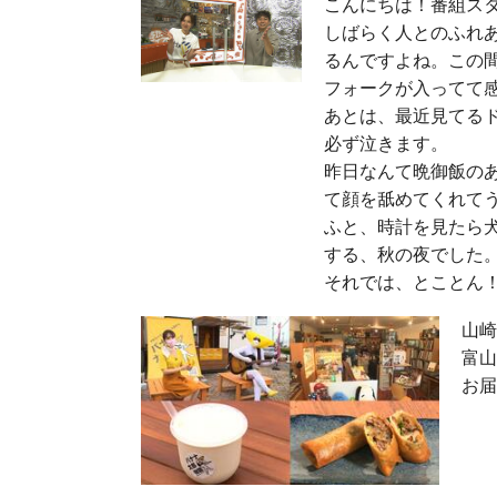
こんにちは！番組ス
しばらく人とのふれ
るんですよね。この
フォークが入ってて
あとは、最近見てる
必ず泣きます。
昨日なんて晩御飯の
て顔を舐めてくれて
ふと、時計を見たら
する、秋の夜でした
それでは、とことん！
山崎
富山
お届