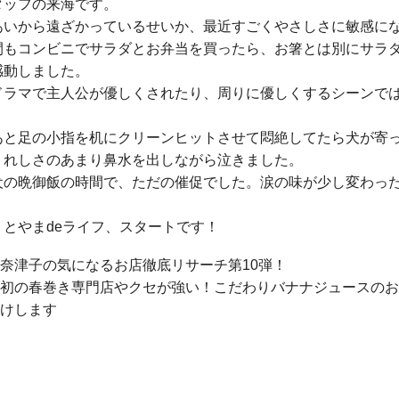
タッフの来海です。
あいから遠ざかっているせいか、最近すごくやさしさに敏感に
間もコンビニでサラダとお弁当を買ったら、お箸とは別にサラ
感動しました。
ドラマで主人公が優しくされたり、周りに優しくするシーンで
あと足の小指を机にクリーンヒットさせて悶絶してたら犬が寄
うれしさのあまり鼻水を出しながら泣きました。
犬の晩御飯の時間で、ただの催促でした。涙の味が少し変わっ
。
とやまdeライフ、スタートです！
奈津子の気になるお店徹底リサーチ第10弾！
初の春巻き専門店やクセが強い！こだわりバナナジュースのお
けします