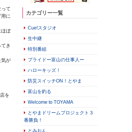
なって
カテゴリー一覧
ダ用に
Cue!スタジオ
はほぼ
生中継
ってき
特別番組
プライドー富山の仕事人ー
た気が
ハローキッズ！
防災スイッチON！とやま
富山を釣る
店を
Welcome to TOYAMA
とやまドリームプロジェクト３
番勝負！
とみおん