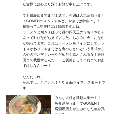
た皆様には心より深くお詫び申し上げます。
でも最終回までまだ１週間。今週は人気企画うまく
てGOMENのスペシャルと、やきそば特集です！
麺類って...空腹時には残酷ですよね。
ラーメンと焼きそばって麺の四天王のうち50%じゃ
んって叫びながら見てました。ちなみに今、おなか
が鳴ってます。これはラーメンをメインにして、ラ
イスがわりにやきそばを食べなさいという胃袋から
の心の声だぞ！いーやだめだ！惑わされるな！最終
回まで我慢するんだー！ご褒美としてそれまでおあ
ずけしなさいー！
なんだこれ。
それでは、とことん！とやまdeライフ、スタートで
す！
みんな大好き麺類大集合！！
魚介系がうまくてGOMEN！
居酒屋店主が生み出した魚介鶏