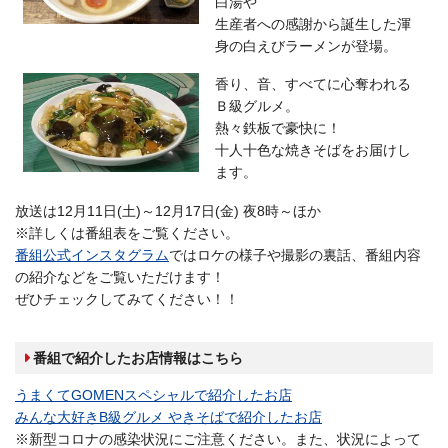
白湯や
生産者への感謝から誕生した渾
身の白えびラーメンが登場。
香り、音、すべてに心奪われる
Ｂ級グルメ。
熱々鉄板で豪快に！
十人十色な焼きそばをお届けし
ます。
放送は12月11日(土)～12月17日(金) 夜8時～ほか
※詳しくは番組表をご覧ください。
番組公式インスタグラム
ではロケの様子や撮影の裏話、番組内容
の紹介などをご覧いただけます！
ぜひチェックしてみてください！！
番組で紹介したお店情報はこちら
うまくてGOMENスペシャルで紹介したお店
みんな大好きB級グルメ やきそばで紹介したお店
※新型コロナの感染状況にご注意ください。また、状況によって