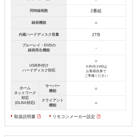
2番組
同時録画数
○
録画機能
2TB
内蔵ハードディスク容量
ブルーレイ・DVDの
-
録画再生機能
○
USB外付け
※外付けHDは
ハードディスク対応
お客様自身で
ご準備ください
サーバー
ホーム
○
機能
ネットワーク
対応
クライアント
○
(DLNA対応)
機能
取扱説明書
リモコンメーカー設定