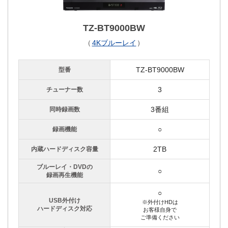
TZ-BT9000BW
（
4Kブルーレイ
）
TZ-BT9000BW
型番
3
チューナー数
3番組
同時録画数
○
録画機能
2TB
内蔵ハードディスク容量
ブルーレイ・DVDの
○
録画再生機能
○
USB外付け
※外付けHDは
ハードディスク対応
お客様自身で
ご準備ください