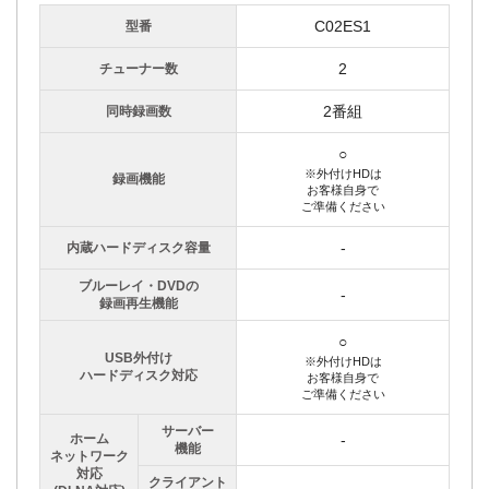
C02ES1
型番
2
チューナー数
2番組
同時録画数
○
※外付けHDは
録画機能
お客様自身で
ご準備ください
-
内蔵ハードディスク容量
ブルーレイ・DVDの
-
録画再生機能
○
USB外付け
※外付けHDは
ハードディスク対応
お客様自身で
ご準備ください
サーバー
ホーム
-
機能
ネットワーク
対応
クライアント