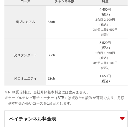
コース
チャンネル数
料金
4,400円
（税込）
2台目 2,200円
光プレミアム
67ch
（税込）、
3台目以降1,650円
（税込）
3,520円
（税込）
2台目 1,650円
光スタンダード
50ch
（税込）、
3台目以降1,100円
（税込）
1,650円
光コミュニティ
22ch
（税込）
※NHK受信料は、当社月額基本料金には含みません。
※ケーブルテレビ用チューナー（STB）は複数台の設置が可能であり、月額
基本料金が高いコースを1台目とします。
ペイチャンネル料金表