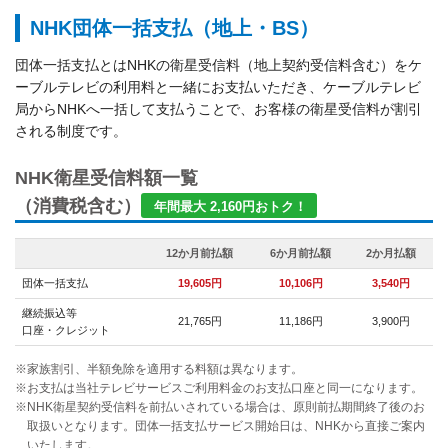
NHK団体一括支払（地上・BS）
団体一括支払とはNHKの衛星受信料（地上契約受信料含む）をケ
ーブルテレビの利用料と一緒にお支払いただき、ケーブルテレビ
局からNHKへ一括して支払うことで、お客様の衛星受信料が割引
される制度です。
NHK衛星受信料額一覧
（消費税含む）
年間最大 2,160円おトク！
12か月前払額
6か月前払額
2か月払額
団体一括支払
19,605円
10,106円
3,540円
継続振込等
21,765円
11,186円
3,900円
口座・クレジット
※家族割引、半額免除を適用する料額は異なります。
※お支払は当社テレビサービスご利用料金のお支払口座と同一になります。
※NHK衛星契約受信料を前払いされている場合は、原則前払期間終了後のお
取扱いとなります。団体一括支払サービス開始日は、NHKから直接ご案内
いたします。