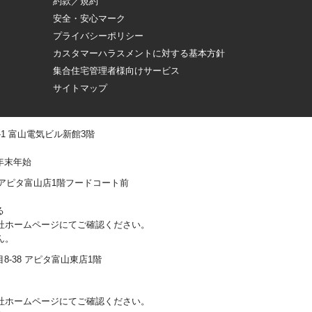
約款／規約
安全・安心マーク
プライバシーポリシー
カスタマーハラスメントに対する基本方針
集合住宅管理者様向けサービス
サイトマップ
 -1 富山電気ビル新館3階
年末年始
0-1 アピタ富山店1階フードコート前
る
社ホームページにてご確認ください。
ん。
丁目8-38 アピタ富山東店1階
社ホームページにてご確認ください。