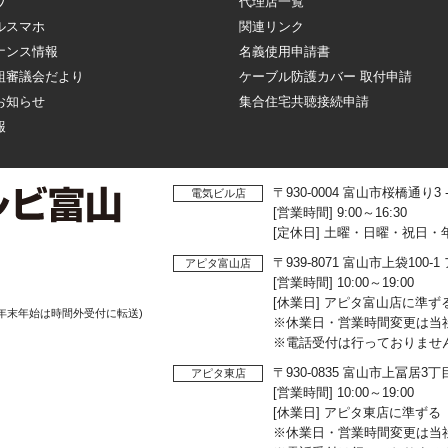
ワ
代理店一覧
ルスマホ
関連リンク
ナンス情報
名義使用申請書
組審議会だより
ケーブル防護カバー 取付申請
お知らせ
集合住宅共聴接続申請
報
〒930-0004 富山市桜橋通り3
電気ビル店
[営業時間] 9:00～16:30
[定休日] 土曜・日曜・祝日・
〒939-8071 富山市上袋10
アピタ富山店
[営業時間] 10:00～19:00
[休業日] アピタ富山店に準ず
年末年始は時間外受付に転送)
※休業日・営業時間変更は当
※電話受付は行っておりませ
〒930-0835 富山市上冨居3
アピタ東店
[営業時間] 10:00～19:00
[休業日] アピタ東店に準ずる
※休業日・営業時間変更は当