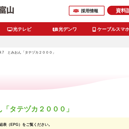
資料
採用情報
光テレビ
光デンワ
ケーブルスマ
3.9.7 とみおん「タテヅカ２０００」
みおん「タテヅカ２０００」
子番組表（EPG）をご覧ください。