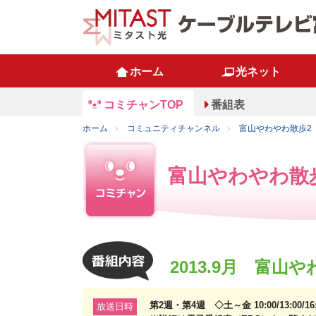
ホーム
光ネット
コミチャンTOP
番組表
ホーム
コミュニティチャンネル
富山やわやわ散歩2
富山やわやわ散
2013.9月 富
第2週・第4週 ◇土～金 10:00/13:00/1
放送日時