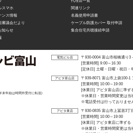
ワ
代理店一覧
ルスマホ
関連リンク
ナンス情報
名義使用申請書
組審議会だより
ケーブル防護カバー 取付申請
お知らせ
集合住宅共聴接続申請
報
〒930-0004 富山市桜橋通り3
電気ビル店
[営業時間] 9:00～16:30
[定休日] 土曜・日曜・祝日・
〒939-8071 富山市上袋10
アピタ富山店
[営業時間] 10:00～19:00
[休業日] アピタ富山店に準ず
年末年始は時間外受付に転送)
※休業日・営業時間変更は当
※電話受付は行っておりませ
〒930-0835 富山市上冨居3
アピタ東店
[営業時間] 10:00～19:00
[休業日] アピタ東店に準ずる
※休業日・営業時間変更は当