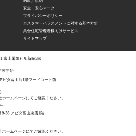
約款／規約
安全・安心マーク
プライバシーポリシー
カスタマーハラスメントに対する基本方針
集合住宅管理者様向けサービス
サイトマップ
 -1 富山電気ビル新館3階
年末年始
0-1 アピタ富山店1階フードコート前
る
社ホームページにてご確認ください。
ん。
丁目8-38 アピタ富山東店1階
社ホームページにてご確認ください。