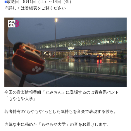
■
放送日 8月1日（土）～14日（金）
※詳しくは番組表をご覧ください
今回の音楽情報番組「とみおん」に登場するのは青春系バンド
「もやもや大学」
若者特有の“もやもや”っとした気持ちを音楽で表現する彼ら。
内気な中に秘めた「もやもや大学」の音をお届けします。