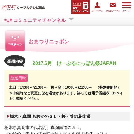
マイページ
WEBメール
メニュー
コミュニティチャンネル
おまつりニッポン
2017.6月 けーぶるにっぽん祭JAPAN
放送日時
土日：14:00～/21:00～ 月～金：10:00～/21:00～ （特別番組枠）
※中継時など変更になる場合があります。詳しくは電子番組表（EPG）
をご確認ください。
栃木・真岡 もおかのＳＬ・桜・菜の花街道
栃木県真岡市の代名詞、真岡鐵道のＳＬ。
その沿線に千本の桜が咲き誇る桜の名所「桜町」がある。