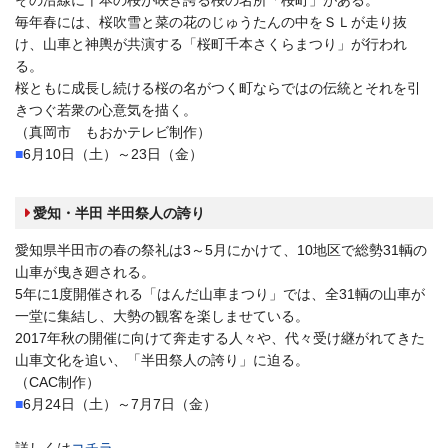
毎年春には、桜吹雪と菜の花のじゅうたんの中をＳＬが走り抜
け、山車と神輿が共演する「桜町千本さくらまつり」が行われ
る。
桜ともに成長し続ける桜の名がつく町ならではの伝統とそれを引
きつぐ若衆の心意気を描く。
（真岡市 もおかテレビ制作）
■
6月10日（土）～23日（金）
■
愛知・半田 半田祭人の誇り
愛知県半田市の春の祭礼は3～5月にかけて、10地区で総勢31輌の
山車が曳き廻される。
5年に1度開催される「はんだ山車まつり」では、全31輌の山車が
一堂に集結し、大勢の観客を楽しませている。
2017年秋の開催に向けて奔走する人々や、代々受け継がれてきた
山車文化を追い、「半田祭人の誇り」に迫る。
（CAC制作）
■
6月24日（土）～7月7日（金）
■
詳しくは
コチラ