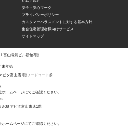
約款／規約
安全・安心マーク
プライバシーポリシー
カスタマーハラスメントに対する基本方針
集合住宅管理者様向けサービス
サイトマップ
 -1 富山電気ビル新館3階
年末年始
0-1 アピタ富山店1階フードコート前
る
社ホームページにてご確認ください。
ん。
丁目8-38 アピタ富山東店1階
社ホームページにてご確認ください。