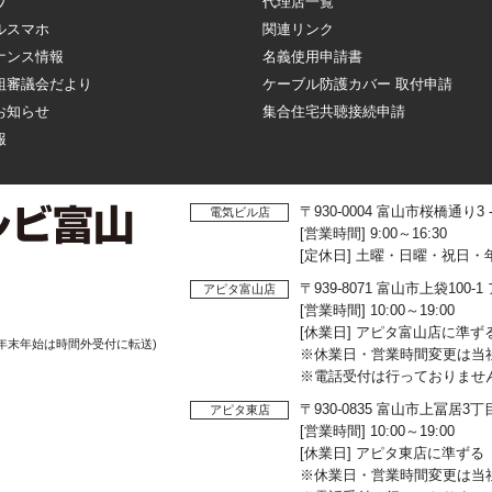
ワ
代理店一覧
ルスマホ
関連リンク
ナンス情報
名義使用申請書
組審議会だより
ケーブル防護カバー 取付申請
お知らせ
集合住宅共聴接続申請
報
〒930-0004 富山市桜橋通り3
電気ビル店
[営業時間] 9:00～16:30
[定休日] 土曜・日曜・祝日・
〒939-8071 富山市上袋10
アピタ富山店
[営業時間] 10:00～19:00
[休業日] アピタ富山店に準ず
年末年始は時間外受付に転送)
※休業日・営業時間変更は当
※電話受付は行っておりませ
〒930-0835 富山市上冨居3
アピタ東店
[営業時間] 10:00～19:00
[休業日] アピタ東店に準ずる
※休業日・営業時間変更は当