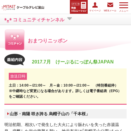
マイページ
WEBメール
メニュー
コミュニティチャンネル
おまつりニッポン
2017.7月 けーぶるにっぽん祭JAPAN
放送日時
土日：14:00～/21:00～ 月～金：10:00～/21:00～ （特別番組枠）
※中継時など変更になる場合があります。詳しくは電子番組表（EPG）
をご確認ください。
山形・南陽 咲き誇る 烏帽子山の「千本桜」
明治初期、相次いで発生した大火により賑わいを失った赤湯温
泉。疲弊した街の復興を願い、地元有志は｢烏帽子山公園｣をつく