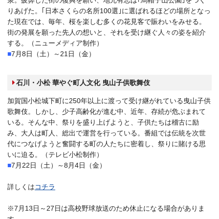
りあげた。｢日本さくらの名所100選｣に選ばれるほどの場所となっ
た現在では、毎年、桜を楽しむ多くの花見客で賑わいをみせる。
街の発展を願った先人の想いと、それを受け継ぐ人々の姿を紹介
する。（ニューメディア制作）
■
7月8日（土）～21日（金）
■
石川・小松 華やぐ町人文化 曳山子供歌舞伎
加賀国小松城下町に250年以上に渡って受け継がれている曳山子供
歌舞伎。しかし、少子高齢化が進む中、近年、存続が危ぶまれて
いる。そんな中、祭りを盛り上げようと、子供たちは稽古に励
み、大人は町人、総出で運営を行っている。番組では伝統を次世
代につなげようと奮闘する町の人たちに密着し、祭りに賭ける思
いに迫る。（テレビ小松制作）
■
7月22日（土）～8月4日（金）
■
詳しくは
コチラ
※7月13日～27日は高校野球放送のため休止になる場合がありま
す。