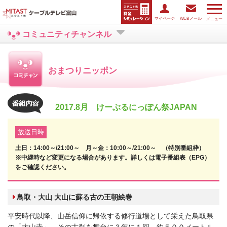
マイページ
WEBメール
メニュー
コミュニティチャンネル
おまつりニッポン
2017.8月 けーぶるにっぽん祭JAPAN
放送日時
土日：14:00～/21:00～ 月～金：10:00～/21:00～ （特別番組枠）
※中継時など変更になる場合があります。詳しくは電子番組表（EPG）
をご確認ください。
鳥取・大山 大山に蘇る古の王朝絵巻
平安時代以降、山岳信仰に帰依する修行道場として栄えた鳥取県
の「大山寺」。その古刹を舞台に３年に１回、約５００メートル