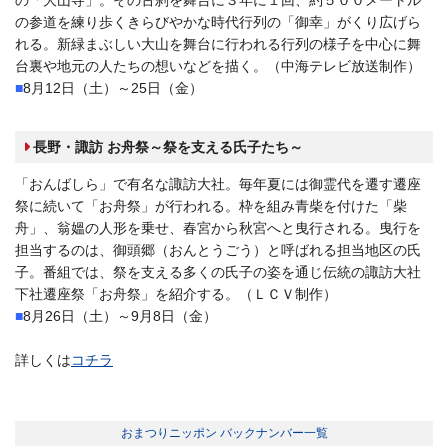
の参道を練り歩くきらびやかな時代行列の「御幸」がくり広げら
れる。新緑まぶしい大山を舞台に行われる行列の様子を中心に舞
台裏や地元の人たちの想いなどを描く。（中海テレビ放送制作）
■
8月12日（土）～25日（金）
■
長野・諏訪 お舟祭～祭を支える氏子たち～
「おんばしら」で有名な諏訪大社。毎年夏には御霊代を遷す遷座
祭に続いて「お舟祭」が行われる。枠を組み青柴を付けた「柴
舟」、翁媼の人形を乗せ、春宮から秋宮へと曳行される。曳行を
担当するのは、御頭郷（おんとうごう）と呼ばれる担当地区の氏
子。番組では、祭を支える多くの氏子の姿を通じ伝統の諏訪大社
下社遷座祭「お舟祭」を紹介する。（ＬＣＶ制作）
■
8月26日（土）～9月8日（金）
■
詳しくは
コチラ
おまつりニッポン バックナンバー一覧