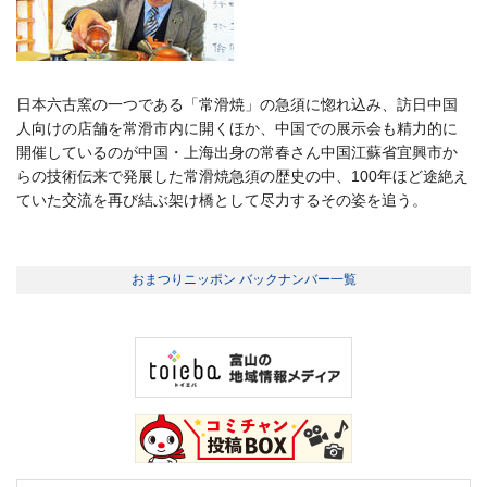
日本六古窯の一つである「常滑焼」の急須に惚れ込み、訪日中国
人向けの店舗を常滑市内に開くほか、中国での展示会も精力的に
開催しているのが中国・上海出身の常春さん中国江蘇省宜興市か
らの技術伝来で発展した常滑焼急須の歴史の中、100年ほど途絶え
ていた交流を再び結ぶ架け橋として尽力するその姿を追う。
おまつりニッポン バックナンバー一覧