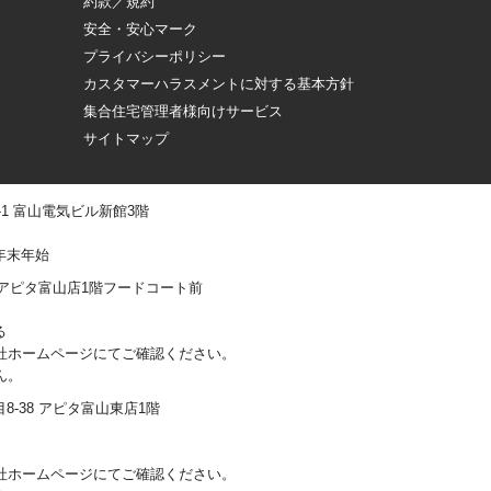
約款／規約
安全・安心マーク
プライバシーポリシー
カスタマーハラスメントに対する基本方針
集合住宅管理者様向けサービス
サイトマップ
 -1 富山電気ビル新館3階
年末年始
0-1 アピタ富山店1階フードコート前
る
社ホームページにてご確認ください。
ん。
丁目8-38 アピタ富山東店1階
社ホームページにてご確認ください。