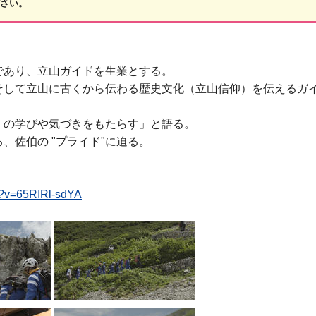
ださい。
であり、立山ガイドを生業とする。
そして立山に古くから伝わる歴史文化（立山信仰）を伝えるガ
くの学びや気づきをもたらす」と語る。
、佐伯の "プライド"に迫る。
h?v=65RIRl-sdYA