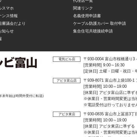
ワ
代理店一覧
ルスマホ
関連リンク
ナンス情報
名義使用申請書
組審議会だより
ケーブル防護カバー 取付申請
お知らせ
集合住宅共聴接続申請
報
〒930-0004 富山市桜橋通り3
電気ビル店
[営業時間] 9:00～16:30
[定休日] 土曜・日曜・祝日・
〒939-8071 富山市上袋10
アピタ富山店
[営業時間] 10:00～19:00
[休業日] アピタ富山店に準ず
年末年始は時間外受付に転送)
※休業日・営業時間変更は当
※電話受付は行っておりませ
〒930-0835 富山市上冨居3
アピタ東店
[営業時間] 10:00～19:00
[休業日] アピタ東店に準ずる
※休業日・営業時間変更は当