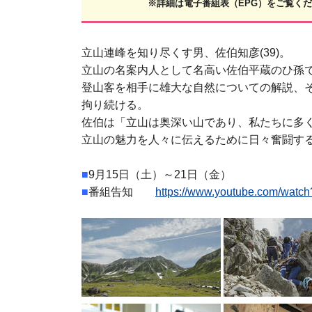
※詳細は電子番組表（EPG）をご覧く
立山連峰を知り尽くす男、佐伯知彦(39)。
立山の名案内人として名高い佐伯平蔵のひ孫
登山客を相手に雄大な自然についての解説、
拘り続ける。
佐伯は「立山は奥深い山であり、私たちに多
立山の魅力を人々に伝えるために日々奮闘する
■
9月15日（土）～21日（金）
■
番組告知
https://www.youtube.com/watc
■