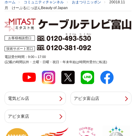
ホーム
コミュニティチャンネル
おまつりニッポン
20018.11
月 けーぶるにっぽんBeauty of Japan
お客様相談窓口
技術サポート窓口
電話受付時間：9:00～17:00
(記載の時間以外・土曜・日曜・祝日・年末年始は時間外受付に転送)
電気ビル店
アピタ富山店
アピタ東店