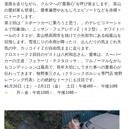
道路を走りながら、クルマへの"愛着心"を呼び覚まします。 富山
の愛好家も登場し、愛車遍歴やおもしろエピソードなどを赤裸々
にトークします。
第２回は「スポーツカーに乗ろうと思う。」のテレビコマーシャ
ルで印象強い、ニッサン・フェアレディZ（３２型）。ホワイトパ
ールのＺ３２が、富山県高岡市を抜けて小矢部市にある稲葉山を
目指します。雪混じりの氷雨が降ったり、止んだりの気まぐれ天
気の中、カッコイイＺが自由気ままに走ります。
クロストーク２回目のゲストは八村和志さん。愛車は、スーパー
カーの王道「フェラーリ・テスタロッサ」。フルノーマルながら
もコンディションは最高で、長年大切にしてきた車への愛着心が
伝わってきます。牧野泰三さん（クラシックポルシェ専門店 牧野
レーシング代表）との絶妙なトークにも注目です。
■
1月26日（土）～2月1日（金） 土日：午後4時～、午後10時
～ 月～金：午前10時～、午後10時～